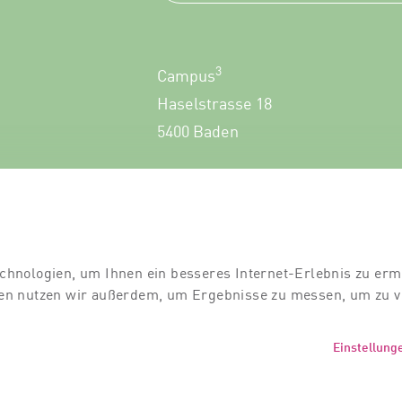
3
Campus
Haselstrasse 18
5400 Baden
+41 56 552 60 00
chnologien, um Ihnen ein besseres Internet-Erlebnis zu erm
gien nutzen wir außerdem, um Ergebnisse zu messen, um zu
Einstellung