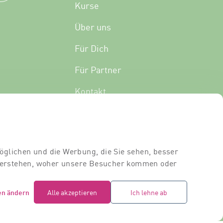
Kurse
Über uns
Für Dich
Für Partner
Kontakt
Standort
Dozierende
öglichen und die Werbung, die Sie sehen, besser
Raumvermietung
 verstehen, woher unsere Besucher kommen oder
en ändern
Alle akzeptieren
Ich lehne ab