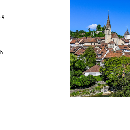
ug
ch