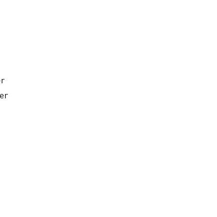
er
rer