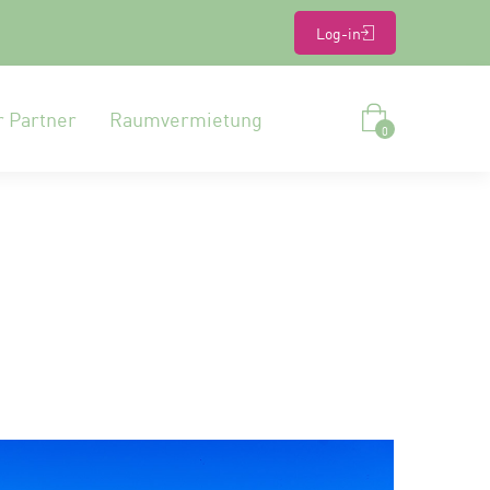
Log-in
r Partner
Raumvermietung
0