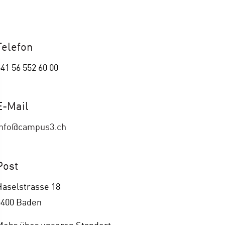
Telefon
41 56 552 60 00
E-Mail
info@campus3.ch
Post
Haselstrasse 18
5400 Baden
Mehr über unseren Standort