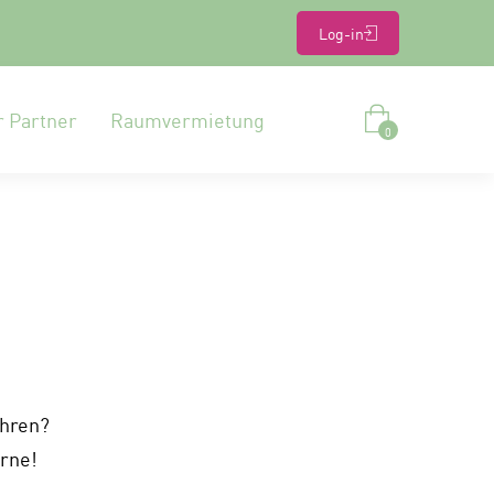
Log-in
r Partner
Raumvermietung
0
ahren?
erne!