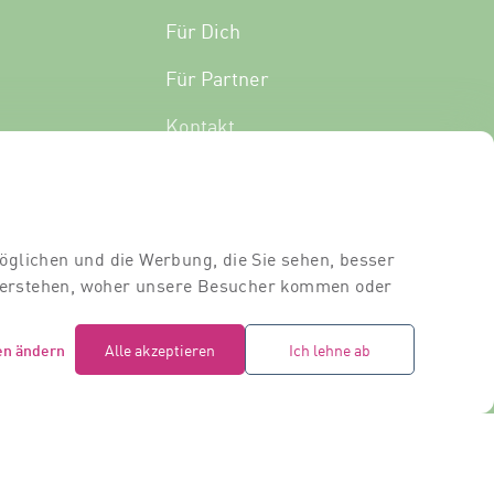
Für Dich
Für Partner
Kontakt
Standort
Dozierende
öglichen und die Werbung, die Sie sehen, besser
Raumvermietung
 verstehen, woher unsere Besucher kommen oder
en ändern
Alle akzeptieren
Ich lehne ab