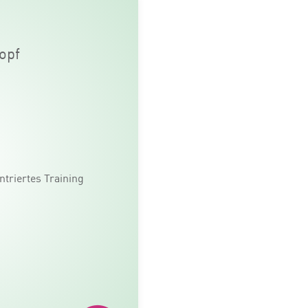
opf
ntriertes Training