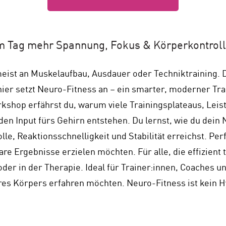
m Tag mehr Spannung, Fokus & Körperkontroll
meist an Muskelaufbau, Ausdauer oder Techniktraining. 
er setzt Neuro-Fitness an – ein smarter, moderner Trai
kshop erfährst du, warum viele Trainingsplateaus, Lei
den Input fürs Gehirn entstehen. Du lernst, wie du dein
e, Reaktionsschnelligkeit und Stabilität erreichst. Perfe
bare Ergebnisse erzielen möchten. Für alle, die effizient
oder in der Therapie. Ideal für Trainer:innen, Coaches 
es Körpers erfahren möchten. Neuro-Fitness ist kein Hyp