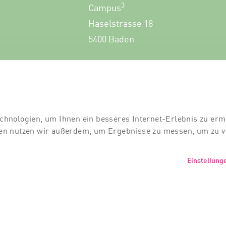
3
Campus
Haselstrasse 18
5400 Baden
+41 56 552 60 00
chnologien, um Ihnen ein besseres Internet-Erlebnis zu erm
gien nutzen wir außerdem, um Ergebnisse zu messen, um zu
Einstellung