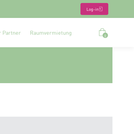
Log-in
r Partner
Raumvermietung
0