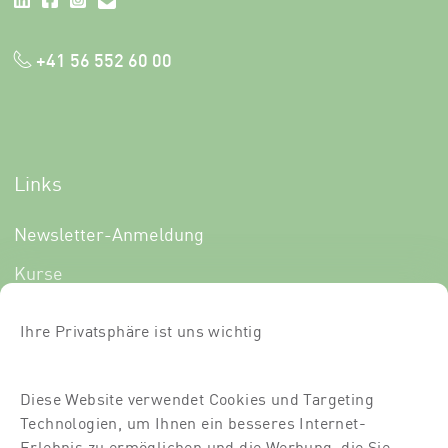
+41 56 552 60 00
Links
Newsletter-Anmeldung
Kurse
Über uns
Ihre Privatsphäre ist uns wichtig
Für Dich
Für Partner
Diese Website verwendet Cookies und Targeting
Technologien, um Ihnen ein besseres Internet-
Kontakt
Erlebnis zu ermöglichen und die Werbung, die Sie