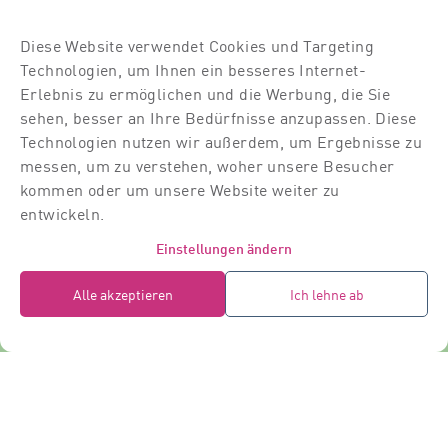
Kurse
Diese Website verwendet Cookies und Targeting
Über uns
Technologien, um Ihnen ein besseres Internet-
Für Dich
Erlebnis zu ermöglichen und die Werbung, die Sie
sehen, besser an Ihre Bedürfnisse anzupassen. Diese
Für Partner
Technologien nutzen wir außerdem, um Ergebnisse zu
messen, um zu verstehen, woher unsere Besucher
Kontakt
kommen oder um unsere Website weiter zu
Standort
entwickeln.
Dozierende
Einstellungen ändern
Raumvermietung
Alle akzeptieren
Ich lehne ab
Impressum
AGB
Datenschutz
campus3 (c) 2026