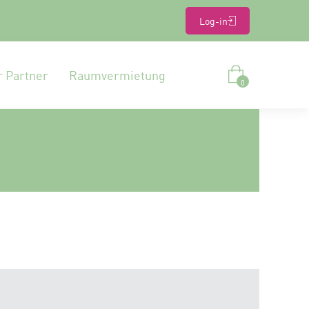
Log-in
r Partner
Raumvermietung
0