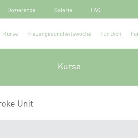
Dozierende
Galerie
FAQ
Kurse
Frauengesundheitswoche
Für Dich
Fü
Kurse
roke Unit