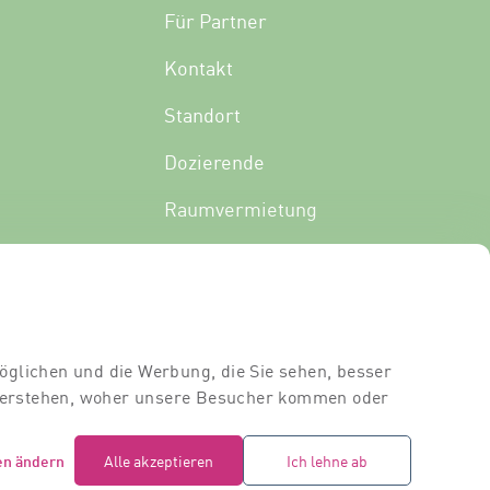
Für Partner
Kontakt
Standort
Dozierende
Raumvermietung
öglichen und die Werbung, die Sie sehen, besser
 verstehen, woher unsere Besucher kommen oder
en ändern
Alle akzeptieren
Ich lehne ab
campus3 (c) 2026