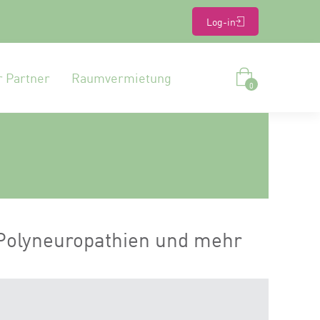
Log-in
r Partner
Raumvermietung
0
Polyneuropathien und mehr