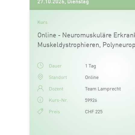
27.10.2026, Dienstag
Kurs
Online - Neuromuskuläre Erkra
Muskeldystrophieren, Polyneuro
Dauer
1 Tag
Standort
Online
Dozent
Team Lamprecht
Kurs-Nr.
59926
Preis
CHF 225