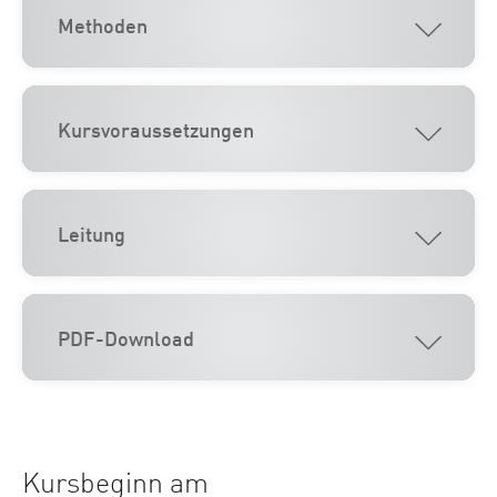
Methoden
Kursvoraussetzungen
Leitung
PDF-Download
Kursbeginn am