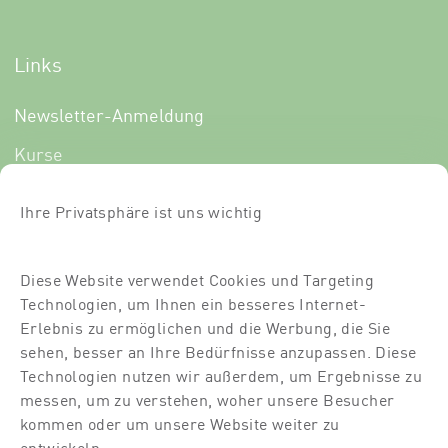
Links
Newsletter-Anmeldung
Kurse
Über uns
Ihre Privatsphäre ist uns wichtig
Für Dich
Für Partner
Diese Website verwendet Cookies und Targeting
Technologien, um Ihnen ein besseres Internet-
Kontakt
Erlebnis zu ermöglichen und die Werbung, die Sie
Standort
sehen, besser an Ihre Bedürfnisse anzupassen. Diese
Technologien nutzen wir außerdem, um Ergebnisse zu
Dozierende
messen, um zu verstehen, woher unsere Besucher
kommen oder um unsere Website weiter zu
Raumvermietung
entwickeln.