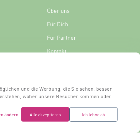
Über uns
Für Dich
Für Partner
Kontakt
Standort
Dozierende
öglichen und die Werbung, die Sie sehen, besser
Raumvermietung
 verstehen, woher unsere Besucher kommen oder
en ändern
Alle akzeptieren
Ich lehne ab