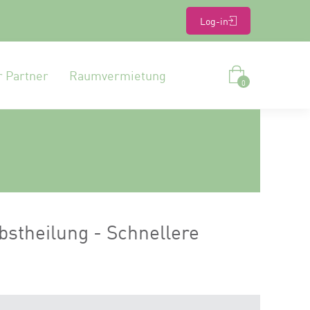
Log-in
r Partner
Raumvermietung
0
bstheilung - Schnellere