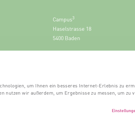
3
Campus
Haselstrasse 18
5400 Baden
+41 56 552 60 00
chnologien, um Ihnen ein besseres Internet-Erlebnis zu erm
gien nutzen wir außerdem, um Ergebnisse zu messen, um zu
Einstellung