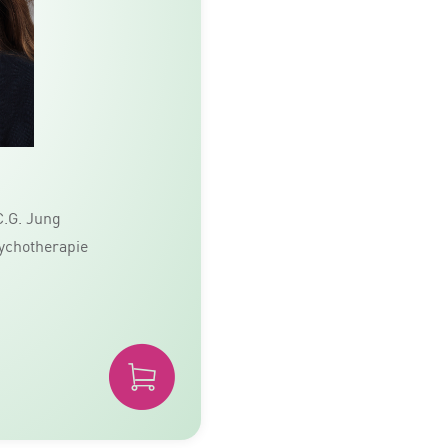
C.G. Jung
sychotherapie