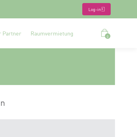
Log-in
r Partner
Raumvermietung
0
en