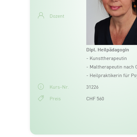
Dozent
D
ipl. Heilpädagogin
- Kunsttherapeutin
- Maltherapeutin nach 
- Heilpraktikerin für P
Kurs-Nr.
31226
Preis
CHF 560