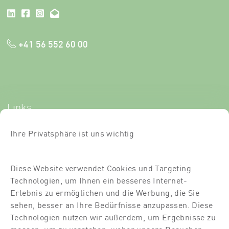
+41 56 552 60 00
Links
Newsletter-Anmeldung
Ihre Privatsphäre ist uns wichtig
Kurse
Diese Website verwendet Cookies und Targeting
Über uns
Technologien, um Ihnen ein besseres Internet-
Für Dich
Erlebnis zu ermöglichen und die Werbung, die Sie
sehen, besser an Ihre Bedürfnisse anzupassen. Diese
Für Partner
Technologien nutzen wir außerdem, um Ergebnisse zu
messen, um zu verstehen, woher unsere Besucher