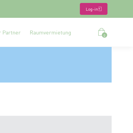
Log-in
r Partner
Raumvermietung
0