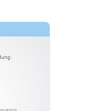
dung:
truktorin