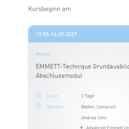
Kursbeginn am
13.05-14.05.2027
Module
EMMETT-Technique Grundausbil
Abschlussmodul
Dauer
2 Tage
Standort
Baden, Campus3
Andrea Joho
Advanced Emmett Ins