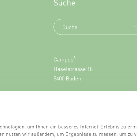
Suche
3
Campus
Haselstrasse 18
5400 Baden
+41 56 552 60 00
chnologien, um Ihnen ein besseres Internet-Erlebnis zu erm
gien nutzen wir außerdem, um Ergebnisse zu messen, um zu