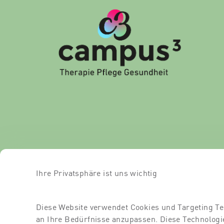
Ihre Privatsphäre ist uns wichtig
Diese Website verwendet Cookies und Targeting Te
an Ihre Bedürfnisse anzupassen. Diese Technolo