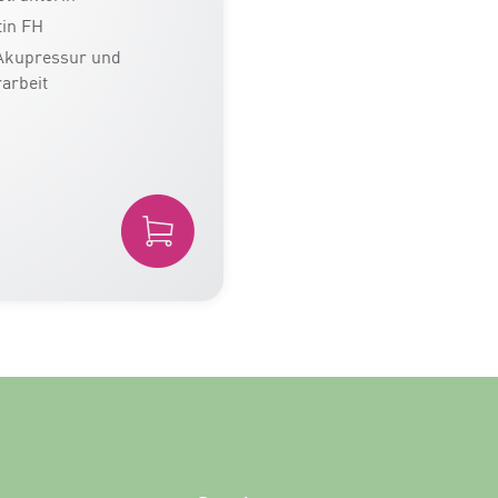
tin FH
 Akupressur und
rarbeit