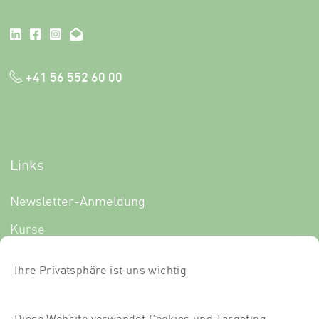
+41 56 552 60 00
Links
Newsletter-Anmeldung
Kurse
Über uns
Ihre Privatsphäre ist uns wichtig
Für Dich
Für Partner
Diese Website verwendet Cookies und Targeting