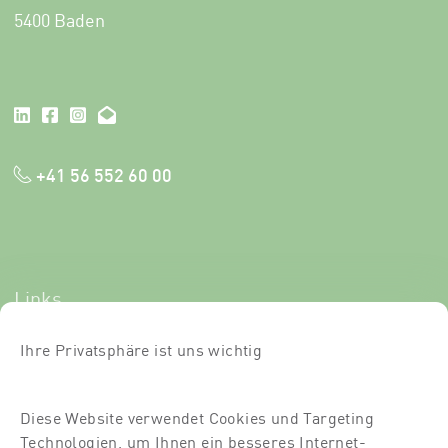
5400 Baden
+41 56 552 60 00
Links
Newsletter-Anmeldung
Ihre Privatsphäre ist uns wichtig
Kurse
Diese Website verwendet Cookies und Targeting
Über uns
Technologien, um Ihnen ein besseres Internet-