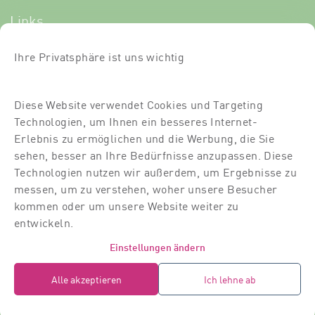
Links
Newsletter-Anmeldung
Ihre Privatsphäre ist uns wichtig
Kurse
Diese Website verwendet Cookies und Targeting
Über uns
Technologien, um Ihnen ein besseres Internet-
Für Dich
Erlebnis zu ermöglichen und die Werbung, die Sie
sehen, besser an Ihre Bedürfnisse anzupassen. Diese
Für Partner
Technologien nutzen wir außerdem, um Ergebnisse zu
messen, um zu verstehen, woher unsere Besucher
Kontakt
kommen oder um unsere Website weiter zu
Standort
entwickeln.
Dozierende
Einstellungen ändern
Raumvermietung
Alle akzeptieren
Ich lehne ab