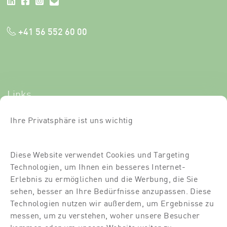
+41 56 552 60 00
Links
Newsletter-Anmeldung
Ihre Privatsphäre ist uns wichtig
Kurse
Diese Website verwendet Cookies und Targeting
Über uns
Technologien, um Ihnen ein besseres Internet-
Für Dich
Erlebnis zu ermöglichen und die Werbung, die Sie
sehen, besser an Ihre Bedürfnisse anzupassen. Diese
Für Partner
Technologien nutzen wir außerdem, um Ergebnisse zu
messen, um zu verstehen, woher unsere Besucher
Kontakt
kommen oder um unsere Website weiter zu