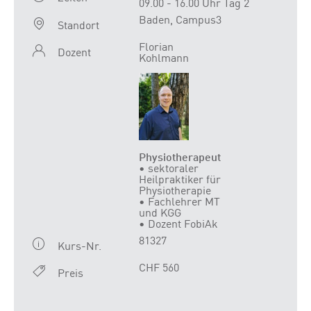
09.00 - 16.00 Uhr Tag 2
Baden, Campus3
Standort
Florian
Dozent
Kohlmann
Physiotherapeut
• sektoraler
Heilpraktiker für
Physiotherapie
• Fachlehrer MT
und KGG
• Dozent FobiAk
81327
Kurs-Nr.
CHF 560
Preis