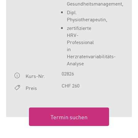
Gesundheitsmanagement,
Dipl.
Physiotherapeutin,
zertifizierte
HRV-
Professional
in
Herzratenvariabilitäts-
Analyse
02826
Kurs-Nr.
CHF 260
Preis
Termin suchen