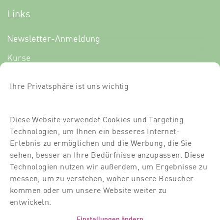
Links
Newsletter-Anmeldung
Kurse
Über uns
Ihre Privatsphäre ist uns wichtig
Für Dich
Für Partner
Diese Website verwendet Cookies und Targeting
Technologien, um Ihnen ein besseres Internet-
Kontakt
Erlebnis zu ermöglichen und die Werbung, die Sie
Standort
sehen, besser an Ihre Bedürfnisse anzupassen. Diese
Technologien nutzen wir außerdem, um Ergebnisse zu
Dozierende
messen, um zu verstehen, woher unsere Besucher
kommen oder um unsere Website weiter zu
Raumvermietung
entwickeln.
Einstellungen ändern