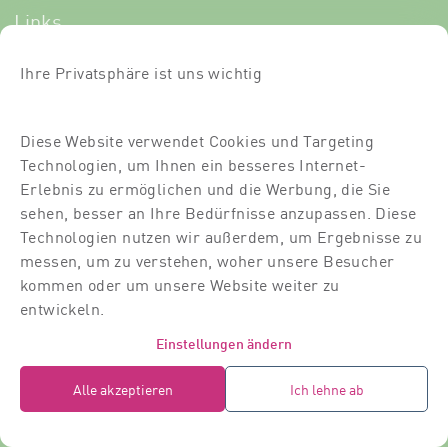
Links
Newsletter-Anmeldung
Ihre Privatsphäre ist uns wichtig
Kurse
Diese Website verwendet Cookies und Targeting
Über uns
Technologien, um Ihnen ein besseres Internet-
Für Dich
Erlebnis zu ermöglichen und die Werbung, die Sie
sehen, besser an Ihre Bedürfnisse anzupassen. Diese
Für Partner
Technologien nutzen wir außerdem, um Ergebnisse zu
messen, um zu verstehen, woher unsere Besucher
Kontakt
kommen oder um unsere Website weiter zu
Standort
entwickeln.
Dozierende
Einstellungen ändern
Raumvermietung
Alle akzeptieren
Ich lehne ab