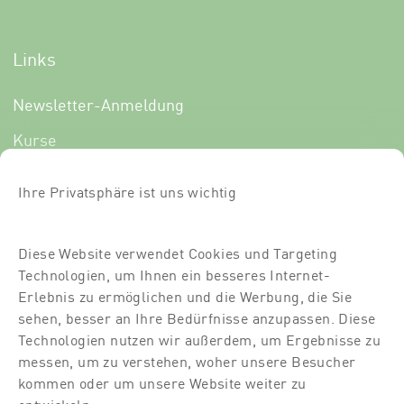
Links
Newsletter-Anmeldung
Kurse
Über uns
Ihre Privatsphäre ist uns wichtig
Für Dich
Für Partner
Diese Website verwendet Cookies und Targeting
Technologien, um Ihnen ein besseres Internet-
Kontakt
Erlebnis zu ermöglichen und die Werbung, die Sie
Standort
sehen, besser an Ihre Bedürfnisse anzupassen. Diese
Technologien nutzen wir außerdem, um Ergebnisse zu
Dozierende
messen, um zu verstehen, woher unsere Besucher
kommen oder um unsere Website weiter zu
Raumvermietung
entwickeln.