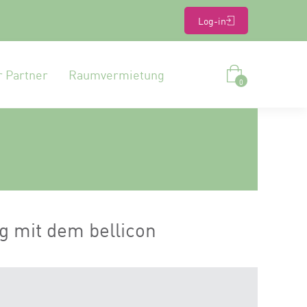
Log-in
r Partner
Raumvermietung
0
g mit dem bellicon