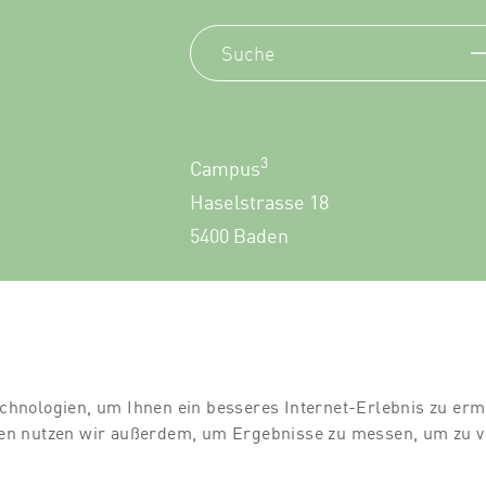
3
Campus
Haselstrasse 18
5400 Baden
+41 56 552 60 00
chnologien, um Ihnen ein besseres Internet-Erlebnis zu erm
gien nutzen wir außerdem, um Ergebnisse zu messen, um zu