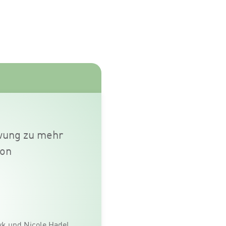
hwung zu mehr
con
yk und Nicole Hadel