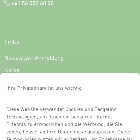
+41 56 552 60 00
Links
Newsletter-Anmeldung
Kurse
Über uns
Ihre Privatsphäre ist uns wichtig
Für Dich
Für Partner
Diese Website verwendet Cookies und Targeting
Technologien, um Ihnen ein besseres Internet-
Kontakt
Erlebnis zu ermöglichen und die Werbung, die Sie
Standort
sehen, besser an Ihre Bedürfnisse anzupassen. Diese
Technologien nutzen wir außerdem, um Ergebnisse zu