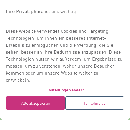
Newsletter-Anmeldung
Ihre Privatsphäre ist uns wichtig
Kurse
Diese Website verwendet Cookies und Targeting
Über uns
Technologien, um Ihnen ein besseres Internet-
Für Dich
Erlebnis zu ermöglichen und die Werbung, die Sie
sehen, besser an Ihre Bedürfnisse anzupassen. Diese
Für Partner
Technologien nutzen wir außerdem, um Ergebnisse zu
messen, um zu verstehen, woher unsere Besucher
Kontakt
kommen oder um unsere Website weiter zu
Standort
entwickeln.
Dozierende
Einstellungen ändern
Raumvermietung
Alle akzeptieren
Ich lehne ab
Impressum
AGB
Datenschutz