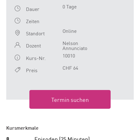
0 Tage
Dauer
Zeiten
Online
Standort
Nelson
Dozent
Annunciato
10010
Kurs-Nr.
CHF 64
Preis
Termin suchen
Kursmerkmale
8
Episoden (25 Minuten)