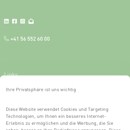
+41 56 552 60 00
Links
Newsletter-Anmeldung
Ihre Privatsphäre ist uns wichtig
Kurse
Diese Website verwendet Cookies und Targeting
Über uns
Technologien, um Ihnen ein besseres Internet-
Für Dich
Erlebnis zu ermöglichen und die Werbung, die Sie
sehen, besser an Ihre Bedürfnisse anzupassen. Diese